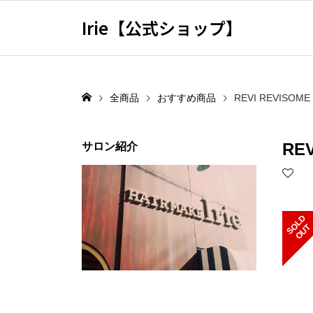
Irie【公式ショップ】
全商品
おすすめ商品
REVI REVIS
RE
サロン紹介
S
L
D
O
U
O
T