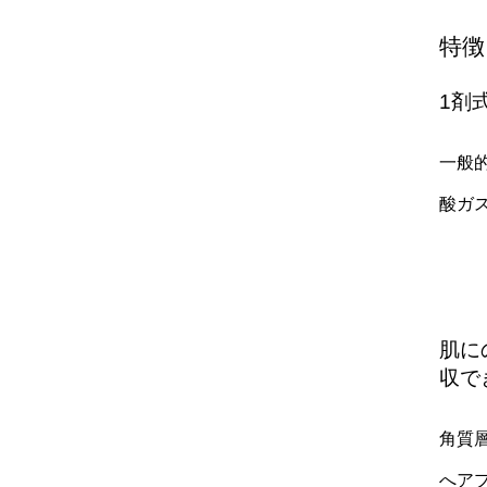
特徴
1剤
一般
酸ガ
肌に
収で
角質
へア