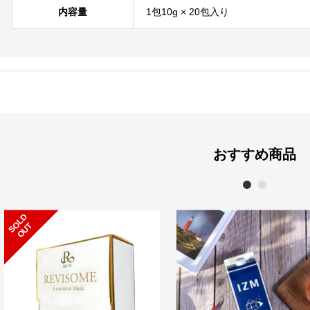
内容量
1包10g × 20包入り
おすすめ商品
1
2
S
L
D
O
U
O
T