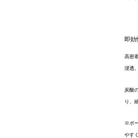
即効
高密
浸透
炭酸
り、
※ボ
やす