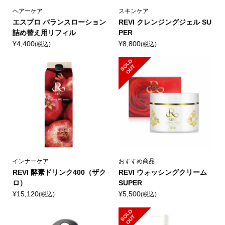
ヘアーケア
スキンケア
エスプロ バランスローション
REVI クレンジングジェル SU
詰め替え用リフィル
PER
¥4,400
¥8,800
(税込)
(税込)
S
L
D
O
U
O
T
インナーケア
おすすめ商品
REVI 酵素ドリンク400（ザク
REVI ウォッシングクリーム
ロ）
SUPER
¥15,120
¥5,500
(税込)
(税込)
S
L
D
O
U
O
T