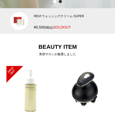
1
2
REVI ウォッシングクリーム SUPER
¥5,500
SOLDOUT
(税込)
BEAUTY ITEM
美容サロンが厳選しました
S
L
D
O
U
O
T