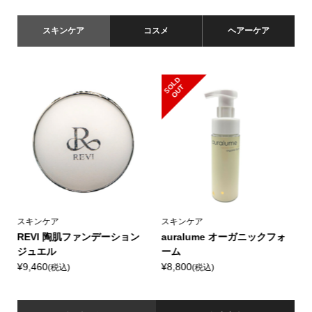
スキンケア
コスメ
ヘアーケア
S
L
D
O
U
O
T
スキンケア
スキンケア
リ
REVI 陶肌ファンデーション
auralume オーガニックフォ
ジュエル
ーム
¥9,460
¥8,800
¥
(税込)
(税込)