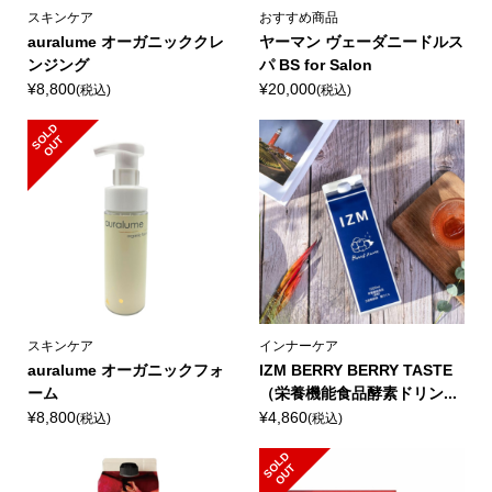
スキンケア
おすすめ商品
auralume オーガニッククレ
ヤーマン ヴェーダニードルス
ンジング
パ BS for Salon
¥8,800
¥20,000
(税込)
(税込)
S
L
D
O
U
O
T
スキンケア
インナーケア
auralume オーガニックフォ
IZM BERRY BERRY TASTE
ーム
（栄養機能食品酵素ドリン...
¥8,800
¥4,860
(税込)
(税込)
S
L
D
O
U
O
T