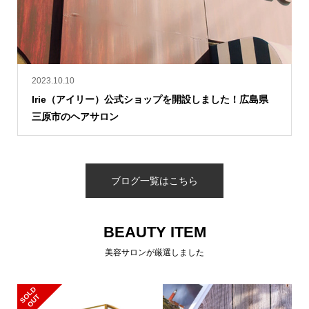
2023.10.10
Irie（アイリー）公式ショップを開設しました！広島県
三原市のヘアサロン
ブログ一覧はこちら
BEAUTY ITEM
美容サロンが厳選しました
S
L
D
O
U
O
T